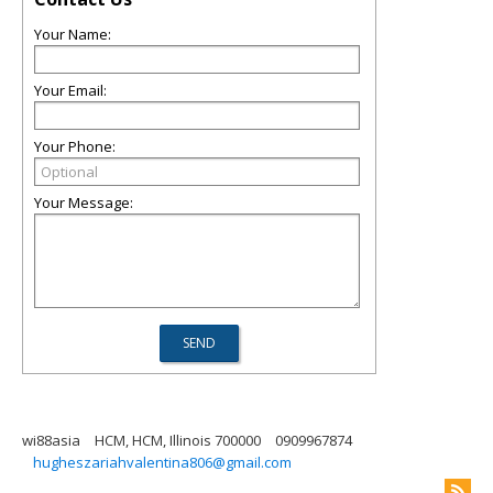
Your Name:
Your Email:
Your Phone:
Your Message:
wi88asia
HCM, HCM, Illinois 700000
0909967874
hugheszariahvalentina806@gmail.com